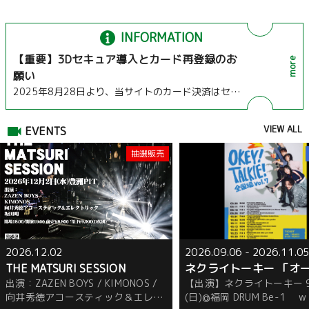
INFORMATION
【重要】3Dセキュア導入とカード再登録のお
more
願い
2025年8月28日より、当サイトのカード決済はセキ
ュリティ向上のため 3Dセキュア（本人認証サービ
ス） に対応いたしました。
VIEW ALL
EVENTS
この変更に伴い、今後のご利用にあたり、お手数で
すが、あらためて3Dセキュア対応カードを再登録し
抽選販売
てください。
また、万一、お客様のアカウントに以前のカード情
報が残っている場合は、そのままでは3Dセキュアの
認証が行えず、先着購入や抽選申込時にエラーとな
る可能性があります。その際は必ずカード情報を削
除し、新しく3Dセキュア対応カードを再登録してく
2026.12.02
2026.09.06
- 2026.11.0
ださい。
THE MATSURI SESSION
ネクライトーキー 「オ
出演：ZAZEN BOYS / KIMONOS /
【出演】ネクライトーキー 
ーキー全国編 vol.7」
快適にご利用いただくため、事前に3Dセキュア対応
向井秀徳アコースティック＆エレク
(日)@福岡 DRUM Be-1 w
カードを登録していただくことをおすすめします。