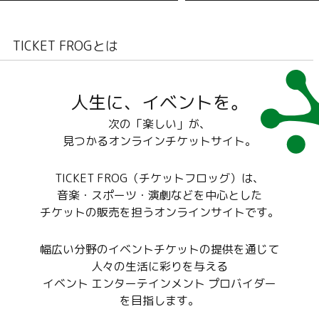
トリック / 坂田明 ※ドリンク代別途
TE HOTDOGS 9月11日(金)@神奈川
特に先着販売では、再手続きの間に完売となる可能
※未就学児入場不可
F.A.D YOKOHAMA w：Grap
性がありますので、ご注意ください。
9月18日(金)@埼玉 西川口Liv
TICKET FROGとは
se Hearts w：Pompadol
6日(土)@愛知 名古屋Electri
カード情報の再登録は、マイページの会員情報ペー
and w：Conton Candy 
ジから簡単に行えます。
(木)@東京 下北沢シャン
人生に、イベントを。
w：忘れらんねぇよ 10月4日
北海道 札幌cube garden
次の「楽しい」が、
目 10月11日(日)@石川 
見つかるオンラインチケットサイト。
w：omeme tenten 10月1
祝)@新潟 GOLDEN PIGS RE
E w：omeme tenten 1
TICKET FROG（チケットフロッグ）は、
(木)@香川 高松DIME w：1
音楽・スポーツ・演劇などを中心とした
月23日(金)@広島 SIX ONE L
チケットの販売を担うオンラインサイトです。
AR w：ハク。 10月30日
城 仙台MACANA w：三四
月3日(火祝)@大阪 心斎橋SU
幅広い分野のイベントチケットの提供を通じて
w：Trooper Salute 11
人々の生活に彩りを与える
@東京 Spotify O-WEST
イベント エンターテインメント プロバイダー
ミ17才 ※ドリンク代別途 ※3歳以
を目指します。
上チケット必要 ※U-25チケットは2
5歳以下のお客様がご購入