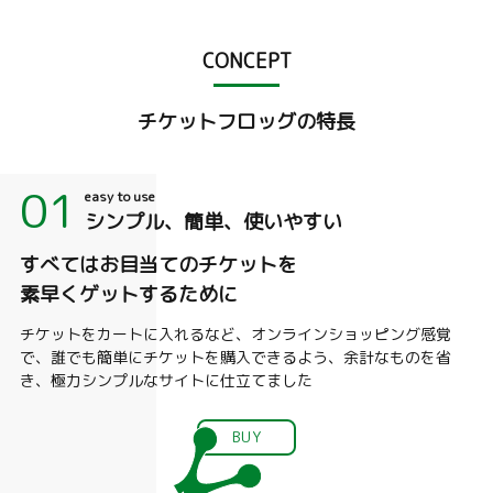
ケットです。(各公演おひと
まで) ご入場時に年齢確認
CONCEPT
写真付き身分証明書の提示
なります。 ご持参がない場
チケットとの差額をお支払
チケットフロッグの特長
きます。
01
easy to use
シンプル、簡単、使いやすい
すべてはお目当てのチケットを
素早くゲットするために
チケットをカートに入れるなど、オンラインショッピング感覚
で、誰でも簡単にチケットを購入できるよう、余計なものを省
き、極力シンプルなサイトに仕立てました
BUY